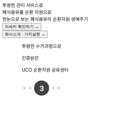
투명한 관리 서비스로
폐식용유를 순환 자원으로
한눈으로 보는
폐식용유의 순환자원 생애주기
자세히 확인하기 →
회사소개 : 가치실현 →
모바일 앱으로
직접 방문하는
투명한 수거과정으로
경매 시스템 기반,
친환경 연료로,
빠르고 간편한
믿을 수 있는
인증받은
앱에서 간편한
전환 가능한
배송 및 수거 신청
올수 수거 파트너
UCO 순환자원 공유센터
거래
UCO 수거 프로세스
3